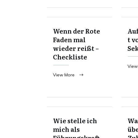
Wenn der Rote
Au
Faden mal
t v
wieder reißt –
Se
Checkliste
View
View More
Wie stelle ich
Was
mich als
übe
Führungskraft
Zu