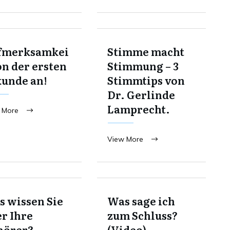
fmerksamkei
Stimme macht
on der ersten
Stimmung – 3
kunde an!
Stimmtips von
Dr. Gerlinde
Lamprecht.
 More
View More
 wissen Sie
Was sage ich
r Ihre
zum Schluss?
hörer?
(Video)