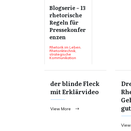
Blogserie – 13
rhetorische
Regeln für
Pressekonfer
enzen
Rhetorik im Leben
,
Rhetoriktechnik
,
strategische
Kommunikation
der blinde Fleck
Dre
mit Erklärvideo
Rhe
Ge
gut
View More
View