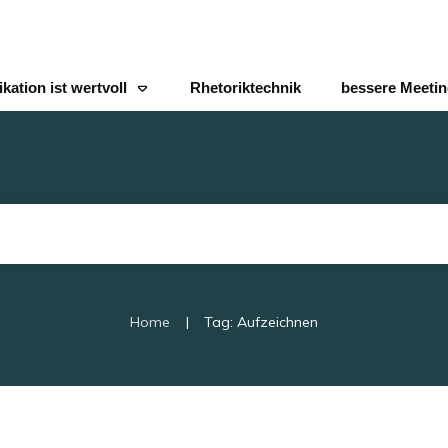
ation ist wertvoll
Rhetoriktechnik
bessere Meeti
|
Home
Tag: Aufzeichnen