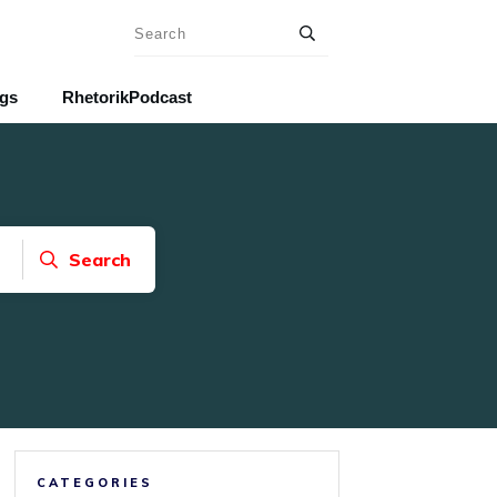
ngs
RhetorikPodcast
Search
CATEGORIES