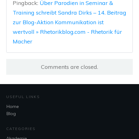
Pingback:
Über Parodien in Seminar &
Training schreibt Sandra Dirks – 14. Beitrag
zur Blog-Aktion Kommunikation ist
wertvoll » Rhetorikblog.com - Rhetorik für
Macher
Comments are closed.
USEFUL LINKS
Home
Blog
CATEGORIES
Akademie