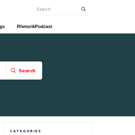
ngs
RhetorikPodcast
Search
CATEGORIES