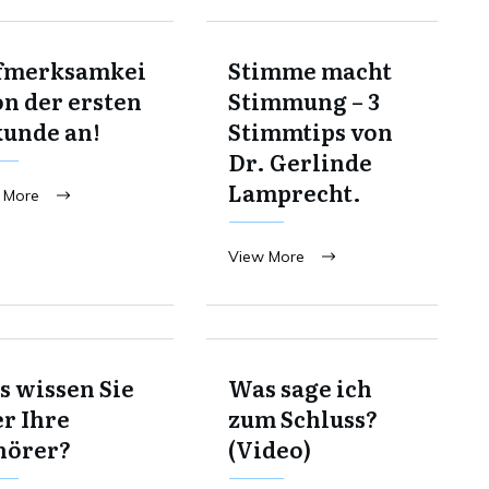
fmerksamkei
Stimme macht
on der ersten
Stimmung – 3
kunde an!
Stimmtips von
Dr. Gerlinde
Lamprecht.
 More
View More
 wissen Sie
Was sage ich
r Ihre
zum Schluss?
hörer?
(Video)