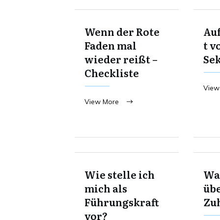
Wenn der Rote
Au
Faden mal
t v
wieder reißt –
Se
Checkliste
View
View More
Wie stelle ich
Was
mich als
übe
Führungskraft
Zu
vor?