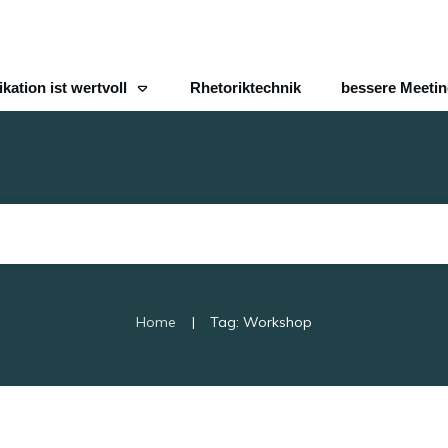
ation ist wertvoll
Rhetoriktechnik
bessere Meeti
|
Home
Tag: Workshop