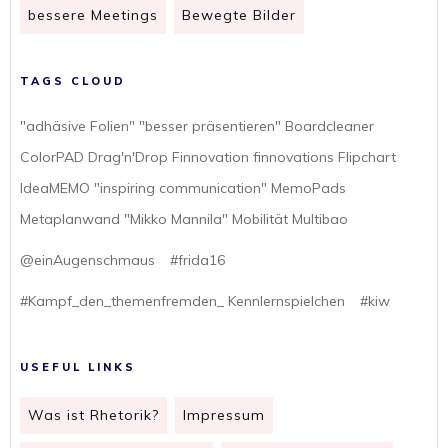
bessere Meetings
Bewegte Bilder
TAGS CLOUD
"adhäsive Folien" "besser präsentieren" Boardcleaner
ColorPAD Drag'n'Drop Finnovation finnovations Flipchart
IdeaMEMO "inspiring communication" MemoPads
Metaplanwand "Mikko Mannila" Mobilität Multibao
@einAugenschmaus
#frida16
#Kampf_den_themenfremden_ Kennlernspielchen
#kiw
USEFUL LINKS
Was ist Rhetorik?
Impressum