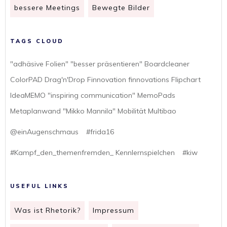
bessere Meetings
Bewegte Bilder
TAGS CLOUD
"adhäsive Folien" "besser präsentieren" Boardcleaner
ColorPAD Drag'n'Drop Finnovation finnovations Flipchart
IdeaMEMO "inspiring communication" MemoPads
Metaplanwand "Mikko Mannila" Mobilität Multibao
@einAugenschmaus
#frida16
#Kampf_den_themenfremden_ Kennlernspielchen
#kiw
USEFUL LINKS
Was ist Rhetorik?
Impressum