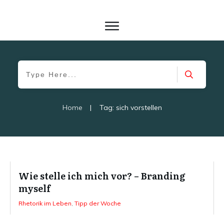
Home
|
Tag: sich vorstellen
Wie stelle ich mich vor? – Branding
myself
Rhetorik im Leben
,
Tipp der Woche