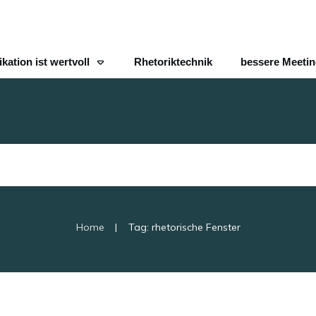
ation ist wertvoll
Rhetoriktechnik
bessere Meeti
|
Home
Tag: rhetorische Fenster