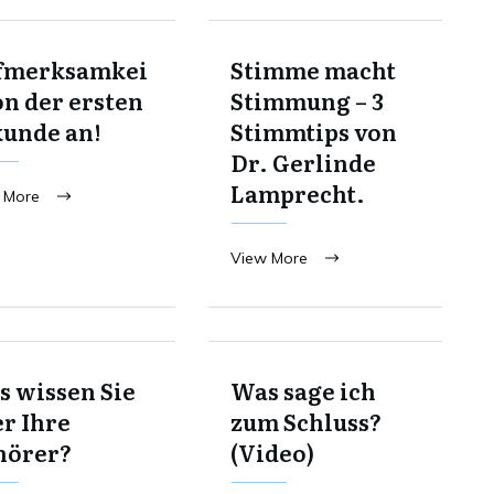
fmerksamkei
Stimme macht
on der ersten
Stimmung – 3
kunde an!
Stimmtips von
Dr. Gerlinde
Lamprecht.
 More
View More
 wissen Sie
Was sage ich
r Ihre
zum Schluss?
hörer?
(Video)