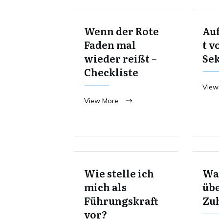
Wenn der Rote
Au
Faden mal
t v
wieder reißt –
Se
Checkliste
View
View More
Wie stelle ich
Was
mich als
übe
Führungskraft
Zu
vor?