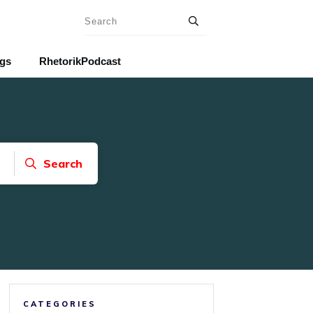
ngs
RhetorikPodcast
Search
CATEGORIES