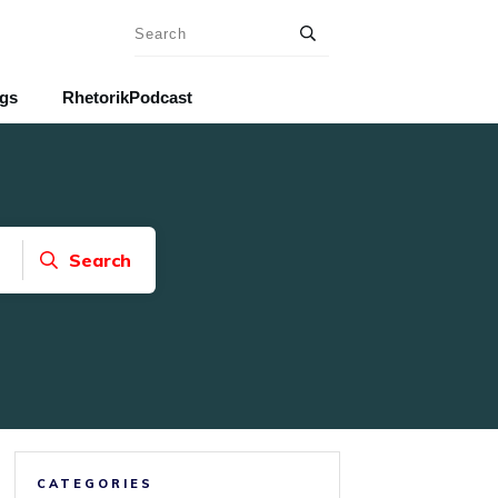
ngs
RhetorikPodcast
Search
CATEGORIES