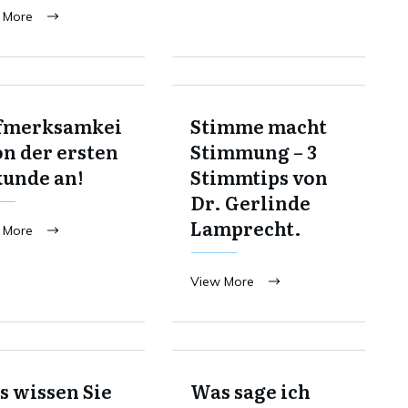
 More
fmerksamkei
Stimme macht
on der ersten
Stimmung – 3
kunde an!
Stimmtips von
Dr. Gerlinde
Lamprecht.
 More
View More
 wissen Sie
Was sage ich