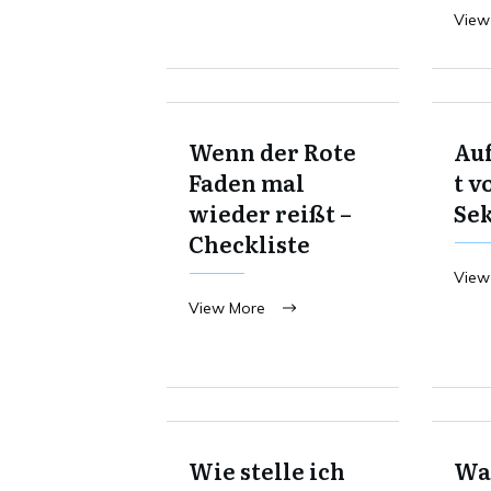
View
Wenn der Rote
Au
Faden mal
t v
wieder reißt –
Se
Checkliste
View
View More
Wie stelle ich
Was