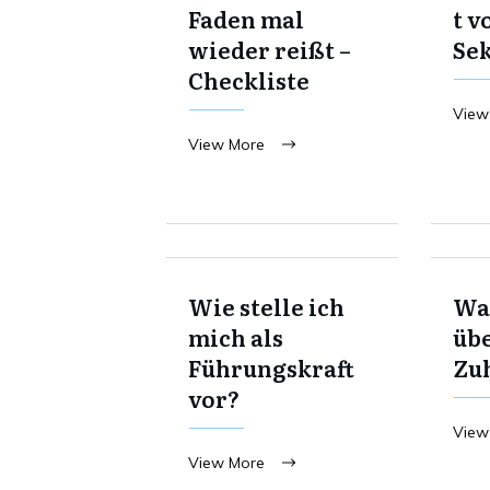
Faden mal
t v
wieder reißt –
Se
Checkliste
View
View More
Wie stelle ich
Was
mich als
übe
Führungskraft
Zu
vor?
View
View More