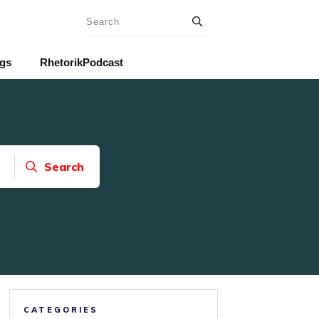
ngs
RhetorikPodcast
Search
CATEGORIES