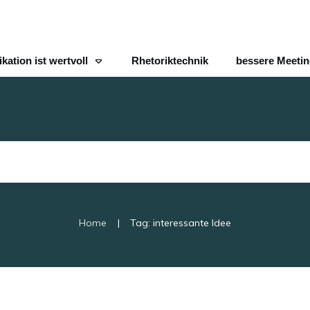
ation ist wertvoll
Rhetoriktechnik
bessere Meeti
|
Home
Tag: interessante Idee