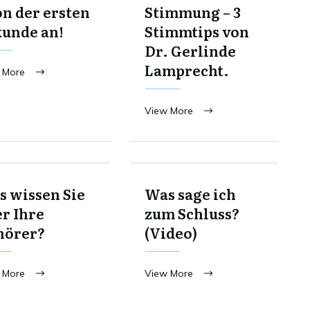
on der ersten
Stimmung – 3
kunde an!
Stimmtips von
Dr. Gerlinde
Lamprecht.
 More
View More
 wissen Sie
Was sage ich
r Ihre
zum Schluss?
hörer?
(Video)
 More
View More