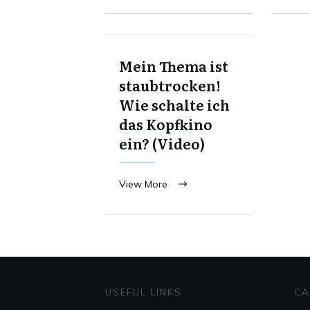
Mein Thema ist
staubtrocken!
Wie schalte ich
das Kopfkino
ein? (Video)
View More
USEFUL LINKS
CA