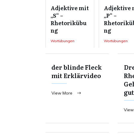
Adjektive mit
Adjektive 
„S“ –
„P“ –
Rhetorikübu
Rhetorikü
ng
ng
Wortübungen
Wortübungen
der blinde Fleck
Dre
mit Erklärvideo
Rhe
Ge
gut
View More
View