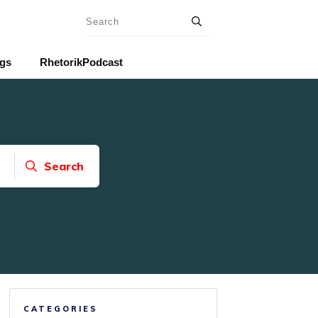
ngs
RhetorikPodcast
Search
CATEGORIES