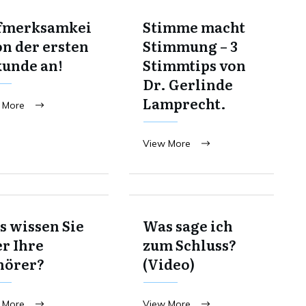
fmerksamkei
Stimme macht
on der ersten
Stimmung – 3
kunde an!
Stimmtips von
Dr. Gerlinde
Lamprecht.
 More
View More
 wissen Sie
Was sage ich
r Ihre
zum Schluss?
hörer?
(Video)
 More
View More