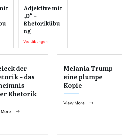
mit
Adjektive mit
„O“ –
bu
Rhetorikübu
ng
Wortübungen
ieck der
Melania Trump
torik – das
eine plumpe
heimnis
Kopie
er Rhetorik
View More
 More