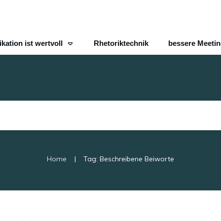
ation ist wertvoll
Rhetoriktechnik
bessere Meeti
|
Home
Tag: Beschreibene Beiworte