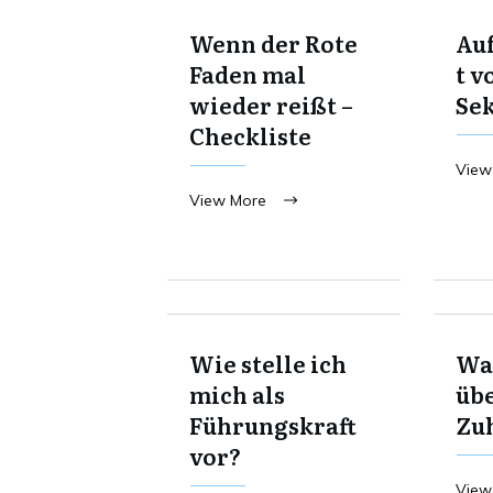
Wenn der Rote
Au
Faden mal
t v
wieder reißt –
Se
Checkliste
View
View More
Wie stelle ich
Was
mich als
übe
Führungskraft
Zu
vor?
View