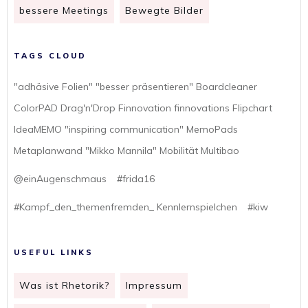
bessere Meetings
Bewegte Bilder
TAGS CLOUD
"adhäsive Folien" "besser präsentieren" Boardcleaner
ColorPAD Drag'n'Drop Finnovation finnovations Flipchart
IdeaMEMO "inspiring communication" MemoPads
Metaplanwand "Mikko Mannila" Mobilität Multibao
@einAugenschmaus
#frida16
#Kampf_den_themenfremden_ Kennlernspielchen
#kiw
USEFUL LINKS
Was ist Rhetorik?
Impressum