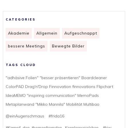
CATEGORIES
Akademie
Allgemein
Aufgeschnappt
bessere Meetings
Bewegte Bilder
TAGS CLOUD
"adhäsive Folien" "besser präsentieren" Boardcleaner
ColorPAD Drag'n'Drop Finnovation finnovations Flipchart
IdeaMEMO "inspiring communication" MemoPads
Metaplanwand "Mikko Mannila" Mobilität Multibao
@einAugenschmaus
#frida16
#Kampf_den_themenfremden_ Kennlernspielchen
#kiw