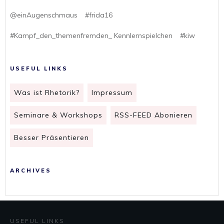
@einAugenschmaus
#frida16
#Kampf_den_themenfremden_ Kennlernspielchen
#kiw
USEFUL LINKS
Was ist Rhetorik?
Impressum
Seminare & Workshops
RSS-FEED Abonieren
Besser Präsentieren
ARCHIVES
USEFUL LINKS