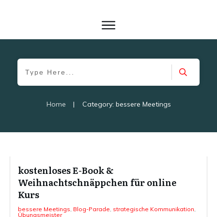
Home
|
Category: bessere Meetings
kostenloses E-Book &
Weihnachtschnäppchen für online
Kurs
bessere Meetings
,
Blog-Parade
,
strategische Kommunikation
,
Übungsmeister