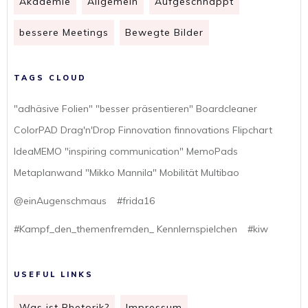
Akademie
Allgemein
Aufgeschnappt
bessere Meetings
Bewegte Bilder
TAGS CLOUD
"adhäsive Folien" "besser präsentieren" Boardcleaner
ColorPAD Drag'n'Drop Finnovation finnovations Flipchart
IdeaMEMO "inspiring communication" MemoPads
Metaplanwand "Mikko Mannila" Mobilität Multibao
@einAugenschmaus
#frida16
#Kampf_den_themenfremden_ Kennlernspielchen
#kiw
USEFUL LINKS
Was ist Rhetorik?
Impressum