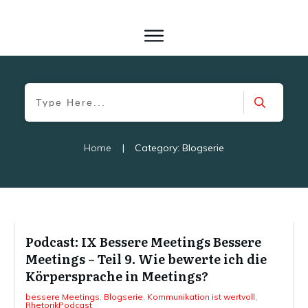
Home
|
Category: Blogserie
Podcast: IX Bessere Meetings Bessere
Meetings – Teil 9. Wie bewerte ich die
Körpersprache in Meetings?
bessere Meetings
,
Blogserie
,
Kommunikation ist wertvoll
,
RhetorikPodcast