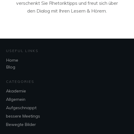
verschenkt Sie Rhetoriktipps und freut sich über
den Dialog mit Ihren Lesern & Hörern.
USEFUL LINKS
Home
Blog
CATEGORIES
Akademie
Allgemein
Aufgeschnappt
bessere Meetings
Bewegte Bilder