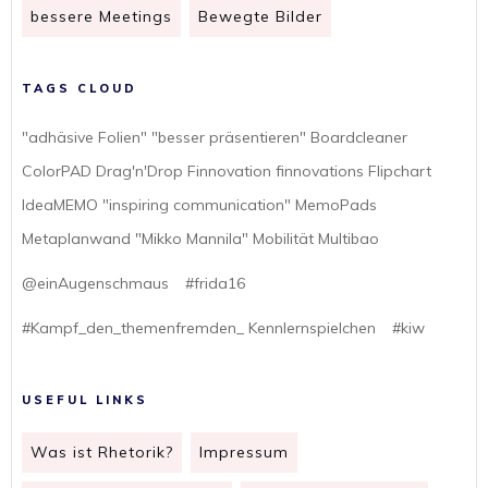
bessere Meetings
Bewegte Bilder
TAGS CLOUD
"adhäsive Folien" "besser präsentieren" Boardcleaner
ColorPAD Drag'n'Drop Finnovation finnovations Flipchart
IdeaMEMO "inspiring communication" MemoPads
Metaplanwand "Mikko Mannila" Mobilität Multibao
@einAugenschmaus
#frida16
#Kampf_den_themenfremden_ Kennlernspielchen
#kiw
USEFUL LINKS
Was ist Rhetorik?
Impressum