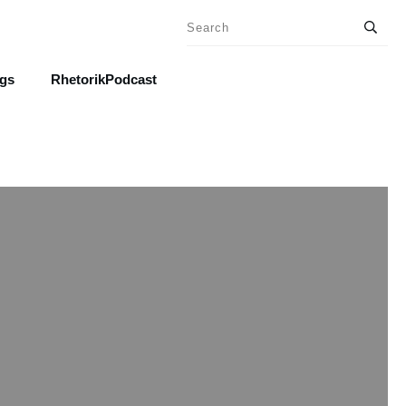
ngs
RhetorikPodcast