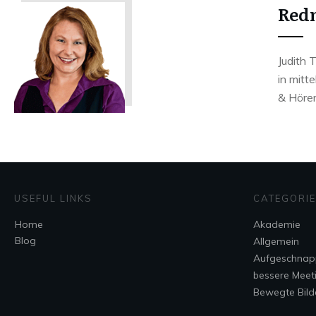
Redn
Judith 
in mitt
& Hörer
USEFUL LINKS
CATEGORI
Home
Akademie
Blog
Allgemein
Aufgeschnap
bessere Meet
Bewegte Bild