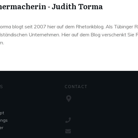
ermacherin - Judith Torma
Torma blogt seit 2007 hier auf dem Rhetorikblog. Als Tübinger R
elständischen Unternehmen. Hier auf dem Blog verschenkt Sie Rh
n.
ES
CONTACT
pt
ings
er