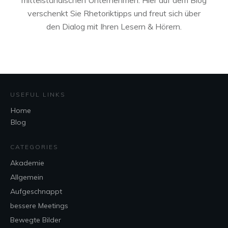
verschenkt Sie Rhetoriktipps und freut sich über
den Dialog mit Ihren Lesern & Hörern.
USEFUL LINKS
Home
Blog
CATEGORIES
Akademie
Allgemein
Aufgeschnappt
bessere Meetings
Bewegte Bilder