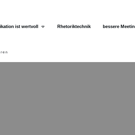
ation ist wertvoll
Rhetoriktechnik
bessere Meeti
eren