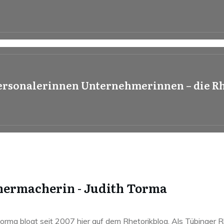
ersonalerinnen Unternehmerinnen – die R
ermacherin - Judith Torma
Torma blogt seit 2007 hier auf dem Rhetorikblog. Als Tübinger R