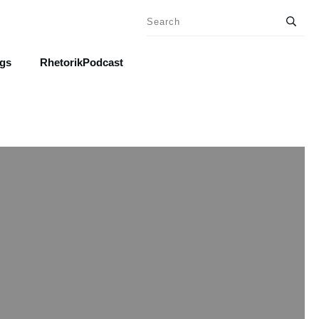
ngs
RhetorikPodcast