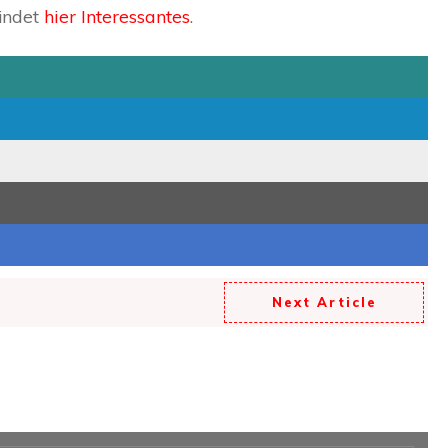
findet
hier Interessantes
.
Next Article