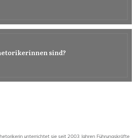
hetorikerinnen sind?
hetorikerin unterrichtet sie seit 2003 Jahren Führungskräfte