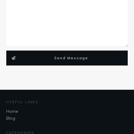
Send Message
USEFUL LINKS
Home
Blog
CATEGORIES