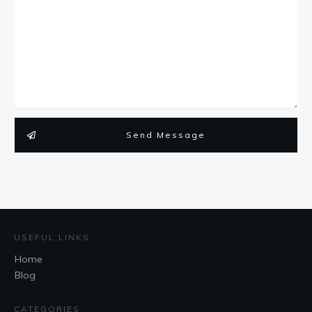
Send Message
USEFUL LINKS
Home
Blog
CATEGORIES