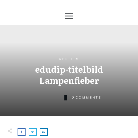
APRIL 5
edudip-titelbild
Lampenfieber
0
COMMENTS