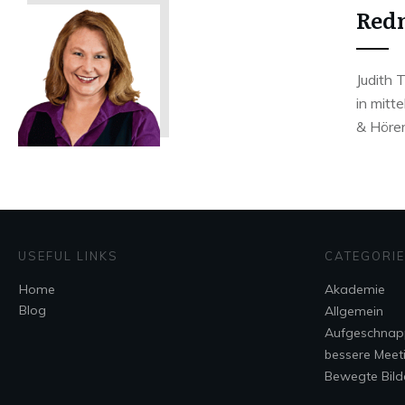
Redn
Judith 
in mitt
& Hörer
USEFUL LINKS
CATEGORI
Home
Akademie
Blog
Allgemein
Aufgeschnap
bessere Meet
Bewegte Bild