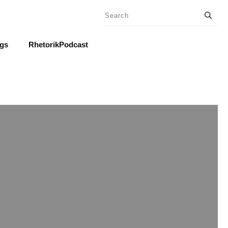
ngs
RhetorikPodcast