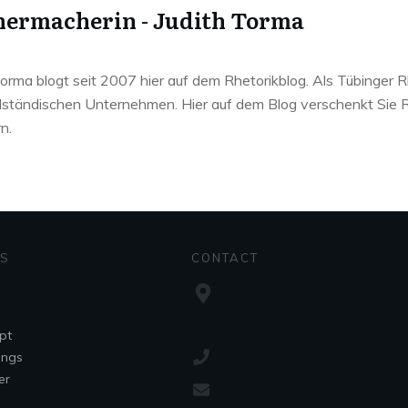
ermacherin - Judith Torma
Torma blogt seit 2007 hier auf dem Rhetorikblog. Als Tübinger R
elständischen Unternehmen. Hier auf dem Blog verschenkt Sie Rh
n.
ES
CONTACT
pt
ings
er