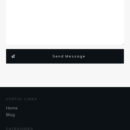
Send Message
USEFUL LINKS
Home
Blog
CATEGORIES