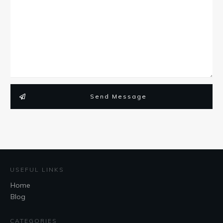
Send Message
USEFUL LINKS
Home
Blog
CATEGORIES