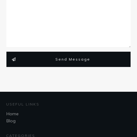
Send Message
USEFUL LINKS
Home
Blog
CATEGORIES