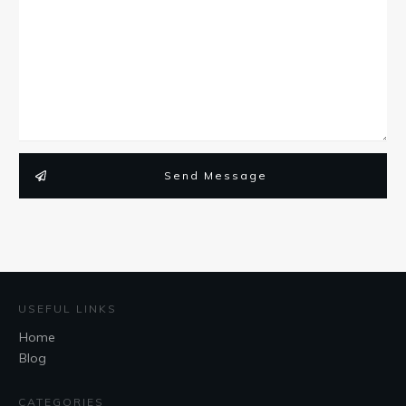
Send Message
USEFUL LINKS
Home
Blog
CATEGORIES