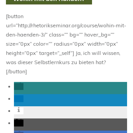
[button
url=“http://rhetorikseminar.org/course/wohin-mit-
den-haenden-3/“ class=““ bg=““ hover_bg=““
size=“0px“ color=““ radius=“0px“ width=“0px“
height=“0px“ target=“_self“] Ja, ich will wissen,
was dieser Selbstlernkurs zu bieten hat?
[/button]